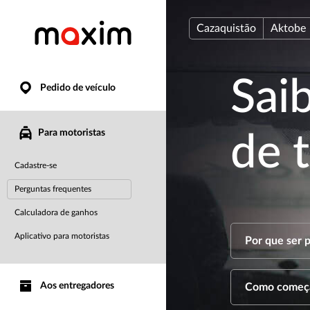
Cazaquistão
Aktobe
Sai
Pedido de veículo
Para motoristas
de 
Cadastre-se
Perguntas frequentes
Calculadora de ganhos
Aplicativo para motoristas
Por que ser p
Aos entregadores
Como começar