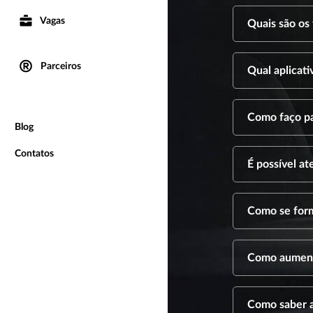
Vagas
Quais são os
Parceiros
Qual aplicat
Como faço pa
Blog
Contatos
É possível a
Como se form
Como aument
Como saber a