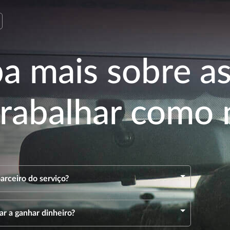
ba mais sobre a
trabalhar como 
arceiro do serviço?
 a ganhar dinheiro?