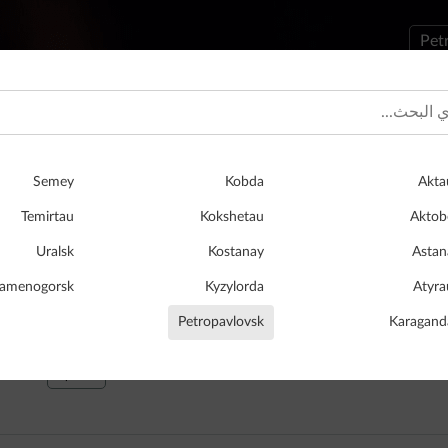
Pet
Semey
Kobda
Akta
​Смотри т
Temirtau
Kokshetau
Aktob
Служба заказа такси «Максим» добави
Uralsk
Kostanay
Astan
состоянии заказа ссыл
Kamenogorsk
Kyzylorda
Atyra
Petropavlovsk
Karagand
сервисы