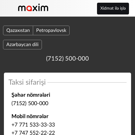
Xidmət ilə işlə
Qazaxıstan
Petropavlovsk
Azərbaycan dili
(7152) 500-000
Taksi sifarişi
Şəhər nömrələri
(7152) 500-000
Mobil nömrələr
+7 771 533-33-33
+7 747 552-22-22