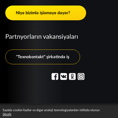
Niyə bizimlə işləməyə dəyər?
Partnyorların vakansiyaları
"Texnokontakt" şirkətində iş
© 2003–2026 "Maxim" xidməti.
Saytda cookie-fayllar və digər analoji texnologiyalardan istifadə olunur.
Hüquqi məlumat
T&C information
Ətraflı