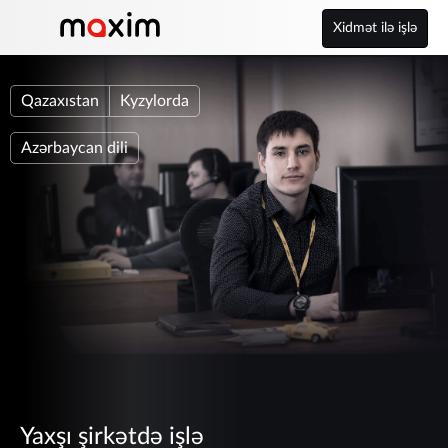
Xidmət ilə işlə
Qazaxıstan
Kyzylorda
Azərbaycan dili
Yaxşı şirkətdə işlə