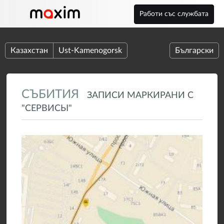
Работи със службата
Казахстан
Ust-Kamenogorsk
Български
СЪБИТИЯ
ЗАПИСИ МАРКИРАНИ С
"СЕРВИСЫ"