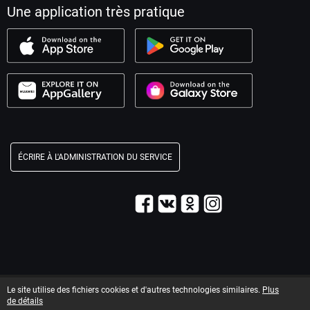
Une application très pratique
ÉCRIRE À L'ADMINISTRATION DU SERVICE
© 2003–2026 Service « Maxim ».
Le site utilise des fichiers cookies et d'autres technologies similaires.
Plus
Informations légales
T&C information
de détails