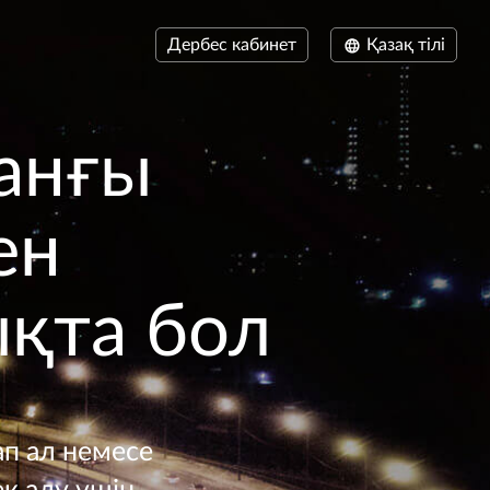
Дербес кабинет
Қазақ тілі
манғы
ен
қта бол
п ал немесе