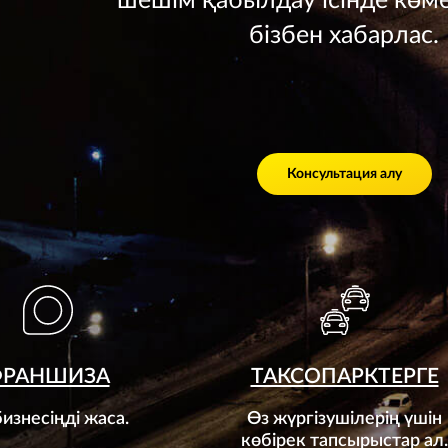
шешім қабылдау ісінде көме
бізбен хабарлас.
Консультация алу
ФРАНШИЗА
ТАКСОПАРКТЕРГЕ
бизнесiңдi жаса.
Өз жүргізушілерің үшін
көбірек тапсырыстар ал.