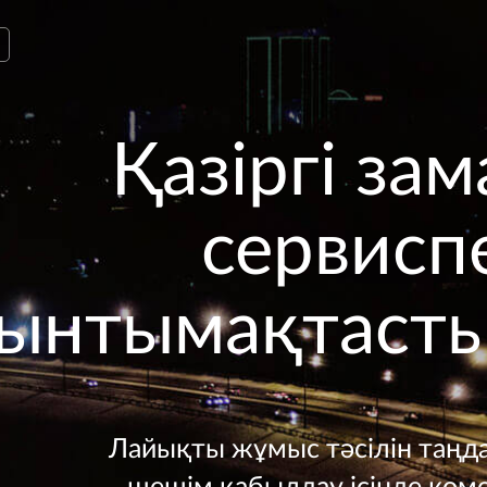
Қазіргі за
сервисп
ынтымақтасты
Лайықты жұмыс тәсілін таңда