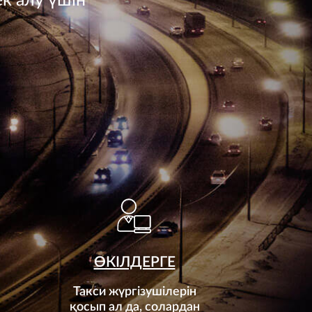
к алу үшін
ӨКІЛДЕРГЕ
Такси жүргізушілерін
қосып ал да, солардан