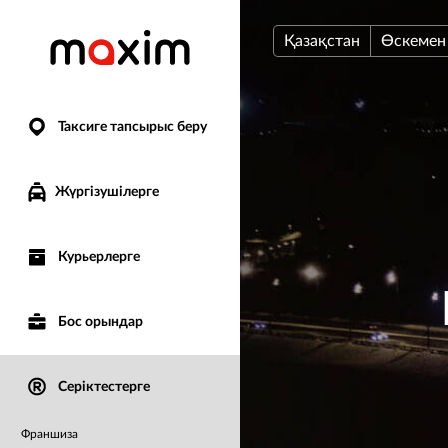
Қазақстан
Өскемен
Таксиге тапсырыс беру
Жүргізушілерге
Курьерлерге
Бос орындар
Серіктестерге
Франшиза