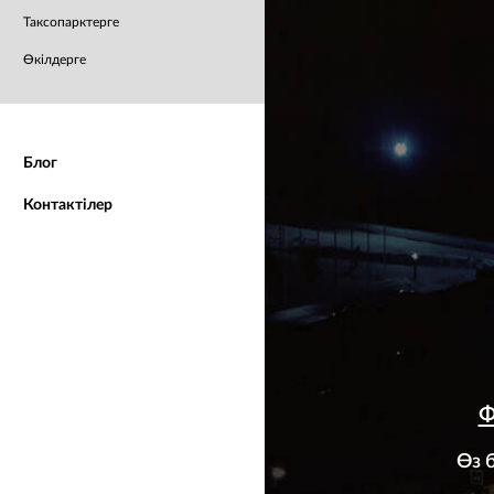
Таксопарктерге
Өкілдерге
Блог
Контактілер
Өз 