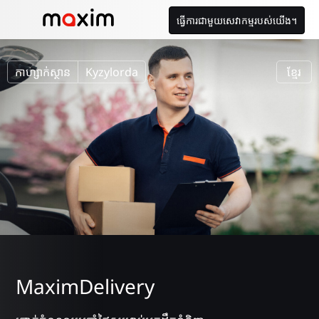
ធ្វើការជាមួយសេវាកម្មរបស់យើង។
កាហ្សាក់ស្ថាន
Kyzylorda
ខ្មែរ
MaximDelivery