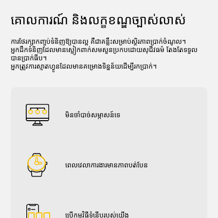
គោលការណ៍ និងលក្ខខណ្ឌច្បាស់លាស់
ការថែរក្សាកញ្ចប់ទំនិញឱ្យបានល្អ គឺជាគន្លឹះសម្រាប់ស្ថិរភាពប្រាក់ចំណូល។
អ្នកដឹកទំនិញដែលមានស្លៀកពាក់សមសួនប្រកបដោយសុជីវធម៌ តែងតែទទួល
បានប្រាក់ធីប។
អ្នកត្រូវការស្មាតហ្វូនដែលមានគម្រោងទិន្នន័យដើម្បីរកប្រាក់។
មិនចាំបាច់សម្ភាសន៍ទេ
ពេលវេលាការងារមានភាពបត់បែន
ប្រើកម្មវិធីទំនើបរបស់យើង