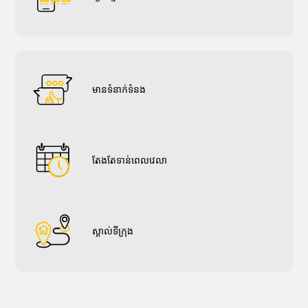
មានទំនាក់ទំនង
តែងតែទាន់ពេលវេលា
ស្គាល់ទីក្រុង