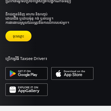
ប្រាក់ចំណូលប្រចាំថ្ងៃសម្រាប់អ្នកដឹកទំនិញ
ដឹកជញ្ជូនទំនិញ អាហារ និងកញ្ចប់
ដោយជើង ឬដោយម៉ូតូ កង់ ឬរថយន្ត។
ការងារងាយស្រួលដែលត្រូវនឹងកាលវិភាគរបស់អ្នក។
ចុះឈ្មោះ
ប្រើកម្មវិធី Taxsee Driver៖