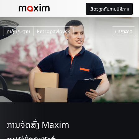
ເຮັດວຽກກັບການບໍລິການ
ກາຊັກສະຖານ
Petropavlovsk
ພາສາລາວ
ການຈັດສົ່ງ Maxim