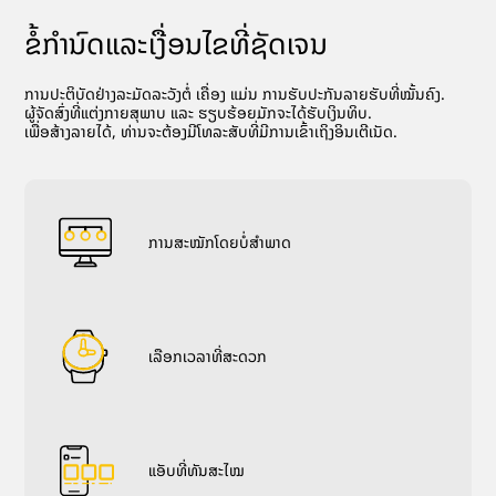
ຂໍ້ກໍານົດແລະເງື່ອນໄຂທີ່ຊັດເຈນ
ການປະຕິບັດຢ່າງລະມັດລະວັງຕໍ່ ເຄື່ອງ ແມ່ນ ການຮັບປະກັນລາຍຮັບທີ່ໝັ້ນຄົງ.
ຜູ້ຈັດສົ່ງທີ່ແຕ່ງກາຍສຸພາບ ແລະ ຮຽບຮ້ອຍມັກຈະໄດ້ຮັບເງິນທິບ.
ເພື່ອສ້າງລາຍໄດ້, ທ່ານຈະຕ້ອງມີໂທລະສັບທີ່ມີການເຂົ້າເຖິງອິນເຕີເນັດ.
ການສະໝັກໂດຍບໍ່ສຳພາດ
ເລືອກເວລາທີ່ສະດວກ
ແອັບທີ່ທັນສະໄໝ