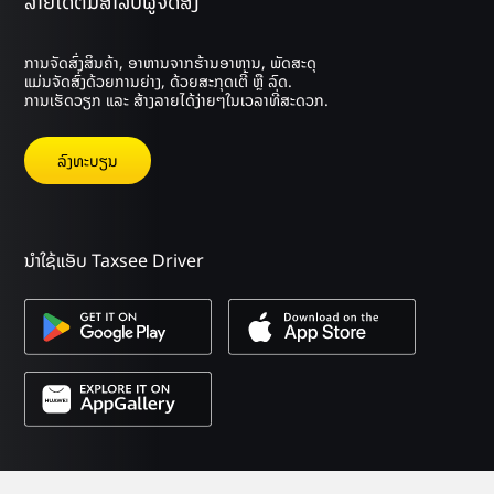
ລາຍໄດ້ຕໍ່ມື້ສຳລັບຜູ້ຈັດສົ່ງ
ການຈັດສົ່ງສິນຄ້າ, ອາຫານຈາກຮ້ານອາຫານ, ພັດສະດຸ
ແມ່ນຈັດສົ່ງດ້ວຍການຍ່າງ, ດ້ວຍສະກຸດເຕີ້ ຫຼື ລົດ.
ການເຮັດວຽກ ແລະ ສ້າງລາຍໄດ້ງ່າຍໆໃນເວລາທີ່ສະດວກ.
ລົງ​ທະ​ບຽນ
ນຳໃຊ້ແອັບ Taxsee Driver