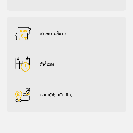
ທັກ​ສະ​ການ​ສື່​ສານ
ຕົງຕໍ່ເວລາ
ຄວາມຮູ້ກ່ຽວກັບເມືອງ