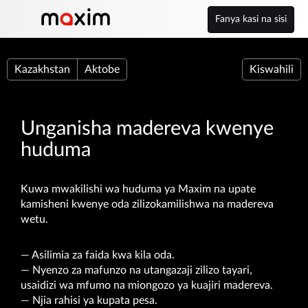
Fanya kasi na sisi
Kazakhstan
Aktobe
Kiswahili
Unganisha madereva kwenye
huduma
Kuwa mwakilishi wa huduma ya Maxim na upate
kamisheni kwenye oda zilizokamilishwa na madereva
wetu.
— Asilimia za faida kwa kila oda.
— Nyenzo za mafunzo na utangazaji zilizo tayari,
usaidizi wa mfumo na miongozo ya kuajiri madereva.
— Njia rahisi ya kupata pesa.