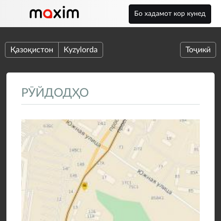
Бо хадамот кор кунед
Қазоқистон
Kyzylorda
Тоҷикӣ
РӮЙДОДҲО