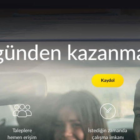
ünden kazanma
Kaydol
Taleplere
İstediğin zamanda
hemen erişim
çalışma imkanı