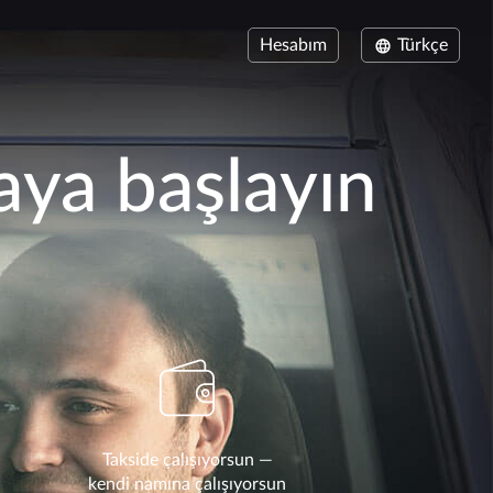
Hesabım
Türkçe
ya başlayın
Takside çalışıyorsun —
kendi namına çalışıyorsun