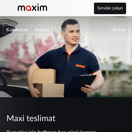
Servisle çalışın
Kazakistan
Astana
Türkçe
Maxi teslimat