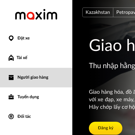
Kazakhstan
Petropav
Đặt xe
Giao 
Tài xế
Thu nhập hằng
Người giao hàng
Giao hàng hóa, đồ 
Tuyển dụng
với xe đạp, xe máy,
Hãy chớp lấy cơ hộ
Đối tác
Đăng ký