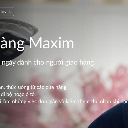
lovsk
hàng Maxim
 ngày dành cho người giao hàng
ăn, thức uống từ các cửa hàng
 đi bộ hoặc ô tô.
i làm những việc đơn giản và kiếm thêm thu nhập khi bạn