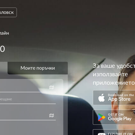
вловск
лайн
00
За ваше удобс
използвайте
приложението