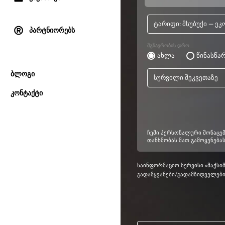
პარტნიორებს
ბლოგი
კონტაქტი
საინფორმაციო სერვისი «მაქსი
გადამყვანები/გადამზიდველები