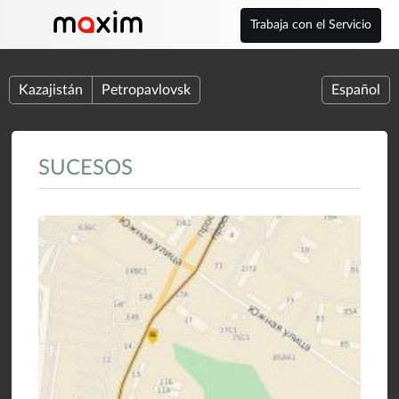
Trabaja con el Servicio
Kazajistán
Petropavlovsk
Español
SUCESOS