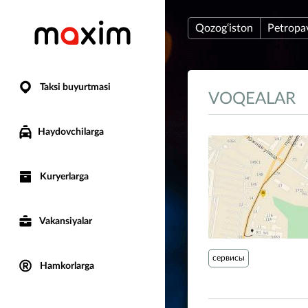
Qozog‘iston
Petropa
Taksi buyurtmasi
VOQEALAR
Haydovchilarga
Kuryerlarga
Vakansiyalar
сервисы
Hamkorlarga