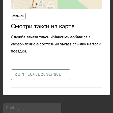
сервисы
​Смотри такси на карте
Служба заказа такси «Максим» добавила в
уведомление о состоянии заказа ссылку на трек
поездки.
ՇԱՐՈՒՆԱԿԵԼ ԸՆԹԵՐՑԵԼ