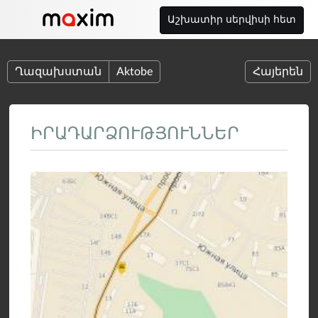
Աշխատիր սերվիսի հետ
Ղազախստան
Aktobe
Հայերեն
ԻՐԱԴԱՐՁՈՒԹՅՈՒՆՆԵՐ