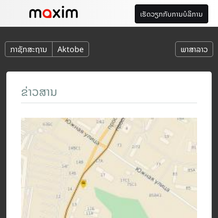
ເຮັດວຽກກັບການບໍລິການ
ກາຊັກສະຖານ
Aktobe
ພາສາລາວ
ຂ່າວສານ