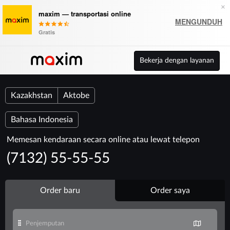
×
maxim — transportasi online
MENGUNDUH
Gratis
Bekerja dengan layanan
Kazakhstan
Aktobe
Bahasa Indonesia
Memesan kendaraan secara online atau lewat telepon
(7132) 55-55-55