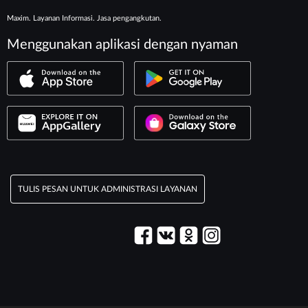
Maxim. Layanan Informasi. Jasa pengangkutan.
Menggunakan aplikasi dengan nyaman
TULIS PESAN UNTUK ADMINISTRASI LAYANAN