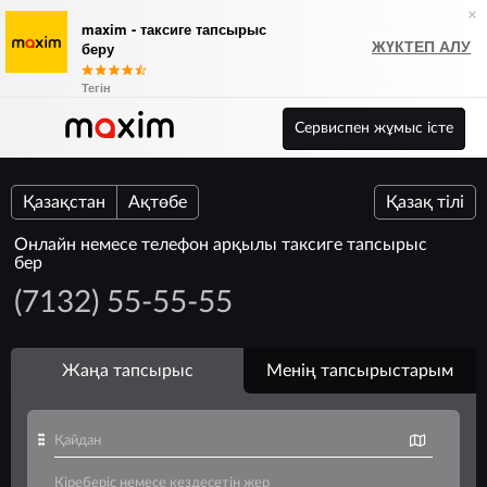
×
maxim - таксиге тапсырыс
ЖҮКТЕП АЛУ
беру
Тегін
Сервиспен жұмыс істе
Қазақстан
Ақтөбе
Қазақ тілі
Онлайн немесе телефон арқылы таксиге тапсырыс
бер
(7132) 55-55-55