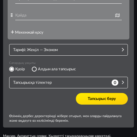
Максим. Ақпараттық сервис. Қызметті тасымалдаушылар көрсетеді.