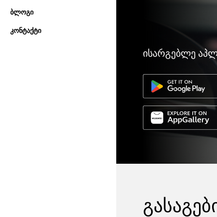
ბლოგი
კონტაქტი
ისარგებლე აპლი
გასაგებ