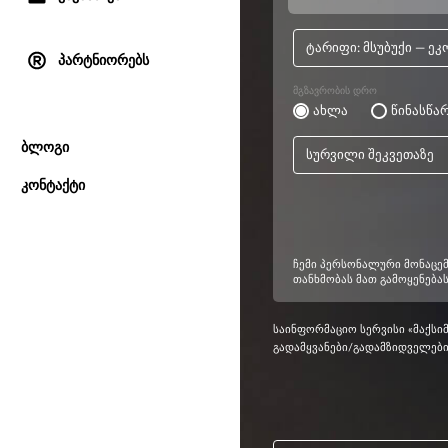
პარტნიორებს
ბლოგი
კონტაქტი
საინფორმაციო სერვისი «მაქსი
გადამყვანები/გადამზიდველები