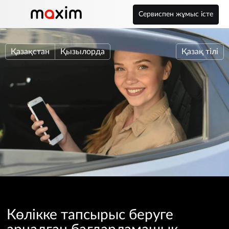
Сервиспен жұмыс істе
Қазақстан
Қызылорда
Қазақ тілі
Көлікке тапсырыс беруге