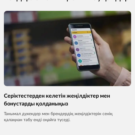
Серіктестерден келетін жеңілдіктер мен
бонустарды қолданыңыз
Танымал дүкендер мен брендердің жеңілдіктерін сенің
қалаңнан табу енді оңайға түседі.