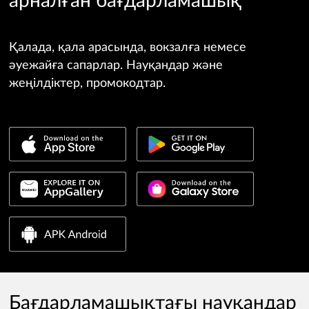
арналған бағдарламашық
Қалада, қала арасында, вокзалға немесе
әуежайға сапарлар. Науқандар және
жеңілдіктер, промокодтар.
Бағдарламашықтағы науқандар