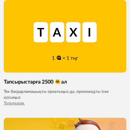
T
A
X
I
1
= 1 тңг
Тапсырыстарға 2500
ал
Тек бағдарламашықты орнатыңыз да, промокодты іске
қосыңыз
Толығырақ