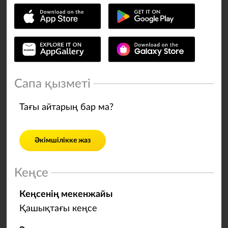
Сапа қызметі
Тағы айтарың бар ма?
Әкімшілікке жаз
Кеңсе
Кеңсенің мекенжайы
Қашықтағы кеңсе