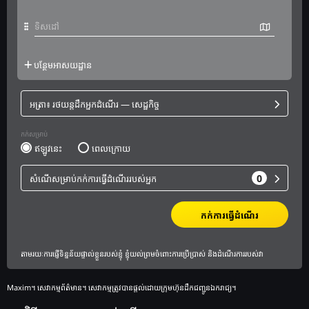
Maxim។ សេវាកម្មព័ត៌មាន។ សេវាកម្មត្រូវបានផ្តល់ដោយក្រុមហ៊ុនដឹកជញ្ជូនឯករាជ្យ។