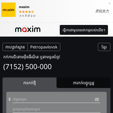
×
maxim
ទាញយក
ឥតគិតថ្លៃ
ធ្វើការជាមួយសេវាកម្មរបស់យើង។
កាហ្សាក់ស្ថាន
Petropavlovsk
ខ្មែរ
កក់ការជិះតាមអ៊ីនធឺណិត ឬតាមទូរស័ព្ទ!
(7152) 500-000