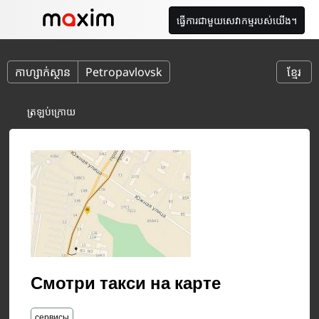
ធ្វើការជាមួយសេវាកម្មរបស់យើង។
កាហ្សាក់ស្ថាន
Petropavlovsk
ខ្មែរ
ត្រឡប់​ក្រោយ
​Смотри такси на карте
сервисы