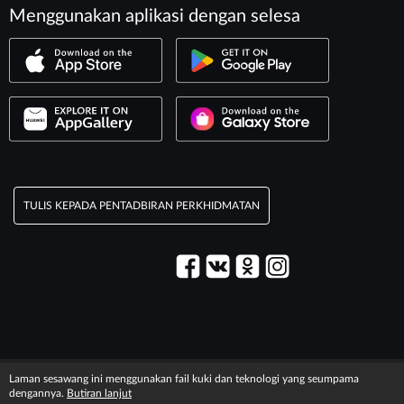
Menggunakan aplikasi dengan selesa
TULIS KEPADA PENTADBIRAN PERKHIDMATAN
© 2003–2026 Perkhidmatan «Maxim».
Laman sesawang ini menggunakan fail kuki dan teknologi yang seumpama
Maklumat legal
T&C information
dengannya.
Butiran lanjut