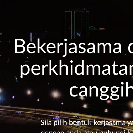
Bekerjasama 
perkhidmata
canggi
Sila pilih bentuk kerjasama y