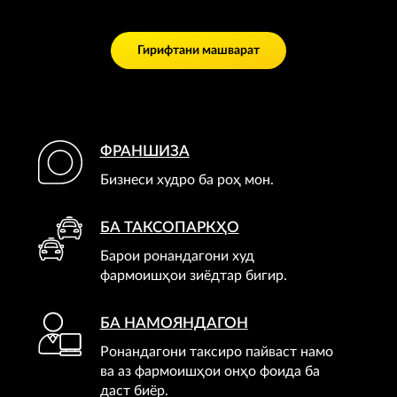
Гирифтани машварат
ФРАНШИЗА
Бизнеси худро ба роҳ мон.
БА ТАКСОПАРКҲО
Барои ронандагони худ
фармоишҳои зиёдтар бигир.
БА НАМОЯНДАГОН
Ронандагони таксиро пайваст намо
ва аз фармоишҳои онҳо фоида ба
даст биёр.