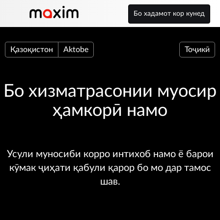
Бо хадамот кор кунед
Қазоқистон
Aktobe
Тоҷикӣ
Бо хизматрасонии муосир
ҳамкорӣ намо
Усули муносиби корро интихоб намо ё барои
кӯмак ҷиҳати қабули қарор бо мо дар тамос
шав.