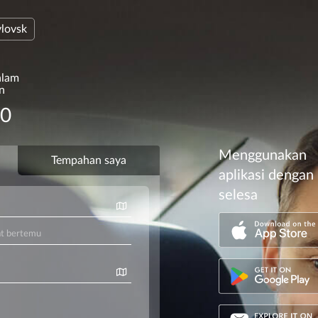
lovsk
alam
on
00
Menggunakan
aplikasi dengan
selesa