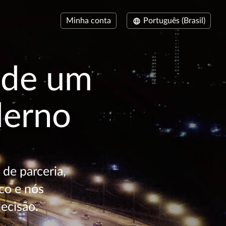
Minha conta
Português (Brasil)
o de um
derno
de parceria,
co e nós
ecisão.