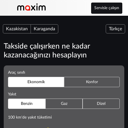
Servisle çalışın
Kazakistan
Karaganda
Türkçe
Takside çalışırken ne kadar
kazanacağınızı hesaplayın
Araç sınıfı
Ekonomik
Konfor
Yakıt
Benzin
Gaz
Dizel
100 km'de yakıt tüketimi