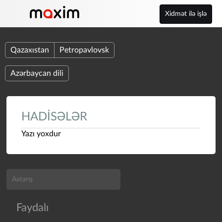
Xidmət ilə işlə
Qazaxıstan
Petropavlovsk
Azərbaycan dili
HADISƏLƏR
Yazı yoxdur
Faydalı