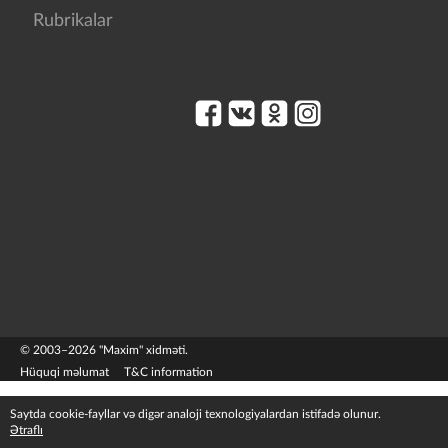
Rubrikalar
© 2003–2026 "Maxim" xidməti.
Hüquqi məlumat
T&C information
Saytda cookie-fayllar və digər analoji texnologiyalardan istifadə olunur.
Ətraflı