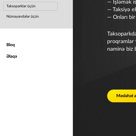
— İşləmək i
Taksoparklar üçün
— Taksiyə eh
Nümayəndələr üçün
— Onları bir
Taksoparkda 
proqramlar v
Bloq
naminə biz b
Əlaqə
Məsləhət 