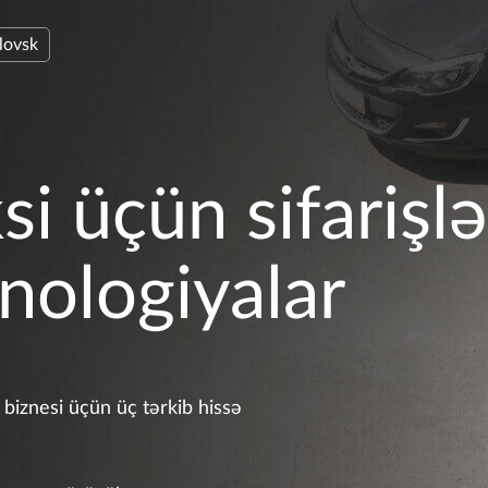
lovsk
si üçün sifarişlə
nologiyalar
 biznesi üçün üç tərkib hissə