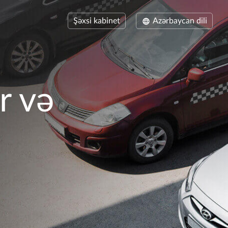
Şəxsi kabinet
Azərbaycan dili
r və