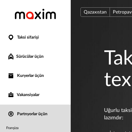
Qazaxıstan
Petropav
Taksi sifarişi
Tak
Sürücülər üçün
tex
Kuryerlər üçün
Vakansiyalar
Uğurlu taksi
Partnyorlar üçün
lazımdır:
Franşiza