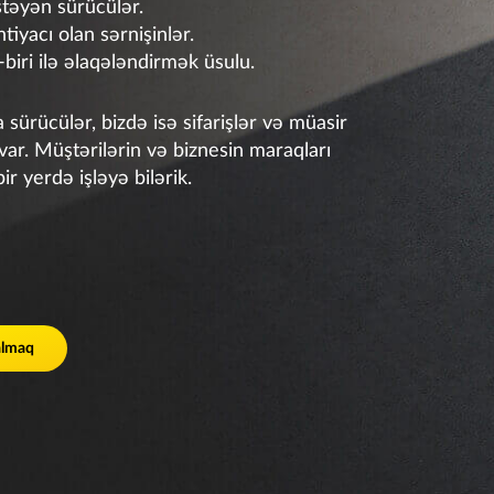
stəyən sürücülər.
tiyacı olan sərnişinlər.
-biri ilə əlaqələndirmək üsulu.
sürücülər, bizdə isə sifarişlər və müasir
ar. Müştərilərin və biznesin maraqları
ir yerdə işləyə bilərik.
almaq