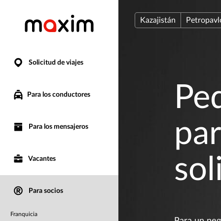
Kazajistán
Petropavl
Solicitud de viajes
Ped
Para los conductores
par
Para los mensajeros
sol
Vacantes
Para socios
Franquicia