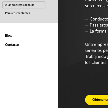
Para un neg
A las empresas de taxis
son necesar
Para representantes
— Conductor
— Pasajeros
— La forma 
Blog
Una empresa
Contacto
tenemos ped
Trabajando 
los clientes
Obtener u