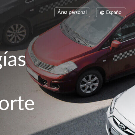
Área personal
Español
ías
porte