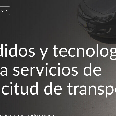
ovsk
idos y tecnolog
a servicios de
icitud de trans