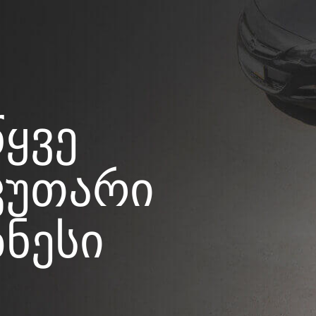
წყვე
კუთარი
ზნესი