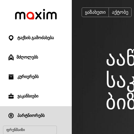
ყაზახეთი
აქტობე
ტაქსის გამოძახება
აა
მძღოლებს
სა
კურიერებს
ბი
ვაკანსიები
პარტნიორებს
ფრენშაიზი