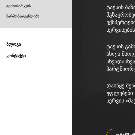
ტაქსოპარკებს
ტაქსის ბაზ
მგზავრობებ
წარმომადგენლებს
ექსპერტებ
სერვისების
ბლოგი
ტაქსის გამ
ახლა მსოფ
კონტაქტი
სხვადასხვა
პარტნიორე
დაიწყე შენ
უფლებები 
სერვის «მა