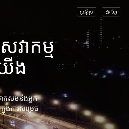
ប្រវត្តិរូប
ខ្មែរ
េវាកម្ម
យើង
ាកសមនឹងអ្នក
្នុងការសម្រេច