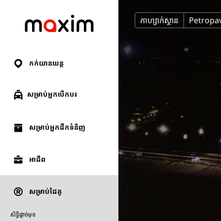
កាហ្សាក់ស្ថាន
Petropa
កក់យានយន្ត
សម្រាប់អ្នកបើកបរ
សម្រាប់អ្នកដឹកទំនិញ
អាជីព
សម្រាប់ដៃគូ
សិទ្ធិផ្តាច់មុខ