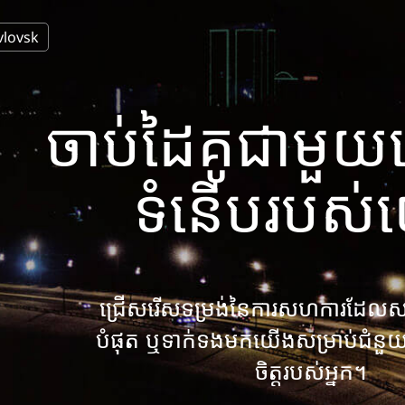
vlovsk
ចាប់ដៃគូជាមួយស
ទំនើបរបស់
ជ្រើសរើសទម្រង់នៃការសហការដែលស
បំផុត ឬទាក់ទងមកយើងសម្រាប់ជំនួយក
ចិត្តរបស់អ្នក។