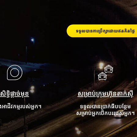
ទទួលបានការប្រឹក្សាដោយឥតគិតថ្លៃ
សិទ្ធិផ្តាច់មុខ
សម្រាប់ក្រុមហ៊ុនតាក់ស៊ី
ាជីវកម្មរបស់អ្នក។
ទទួលបានប្រាក់ធីបបន្ថែម
សម្រាប់អ្នកបើកបររបស់អ្នក។