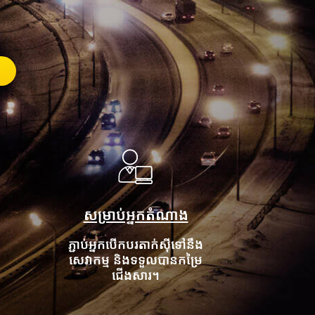
សម្រាប់អ្នកតំណាង
ភ្ជាប់អ្នកបើកបរតាក់ស៊ីទៅនឹង
សេវាកម្ម និងទទួលបានកម្រៃ
ជើងសារ។