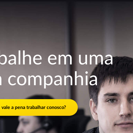
abalhe em uma
a companhia
 vale a pena trabalhar conosco?