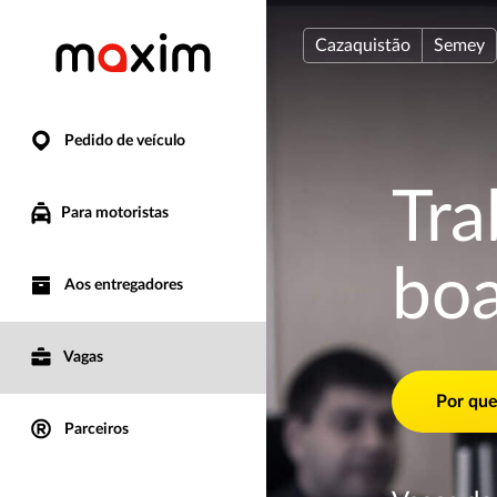
Cazaquistão
Semey
Pedido de veículo
Tr
Para motoristas
bo
Aos entregadores
Vagas
Por que
Parceiros