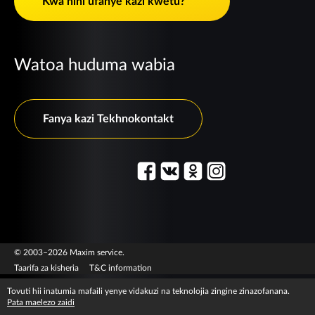
Kwa nini ufanye kazi kwetu?
Watoa huduma wabia
Fanya kazi Tekhnokontakt
© 2003–2026 Maxim service.
Taarifa za kisheria
T&C information
Tovuti hii inatumia mafaili yenye vidakuzi na teknolojia zingine zinazofanana.
Pata maelezo zaidi