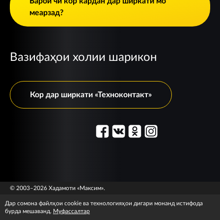
Барои чӣ кор кардан дар ширкати мо
меарзад?
Вазифаҳои холии шарикон
Кор дар ширкати «Техноконтакт»
© 2003–2026 Хадамоти «Максим».
Маълумоти ҳуқуқӣ
T&C information
Дар сомона файлҳои cookie ва технологияҳои дигари монанд истифода
бурда мешаванд.
Муфассалтар