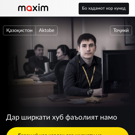
Бо хадамот кор кунед
Қазоқистон
Aktobe
Тоҷикӣ
Дар ширкати хуб фаъолият намо