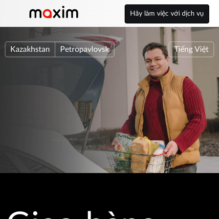
Hãy làm việc với dịch vụ
Kazakhstan
Petropavlovsk
Tiếng Việt