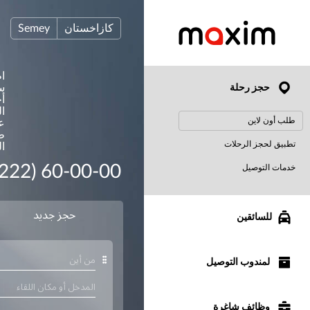
كازاخستان
Semey
ا
س
حجز رحلة
أ
ال
طلب أون لاين
ع
ط
تطبيق لحجز الرحلات
ا
7222) 60-00-00
خدمات التوصيل
للسائقين
لمندوب التوصيل
وظائف شاغرة