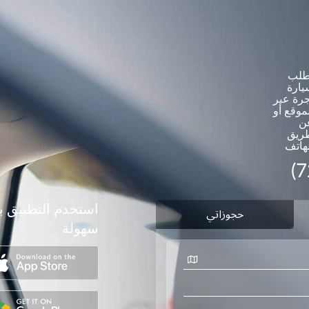
طلب
يارة
جرة عبر
موقع أو
ن
ريق
لهاتف
(
استخدم التطبيق ب
سهولة