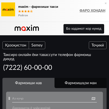
×
maxim - фармоиши такси
ФАРО ХОНДАН
Ройгон
Бо хадамот кор кунед
Қазоқистон
Semey
Тоҷикӣ
Таксиро онлайн ёки тавассути телефон фармоиш
диҳед
(7222) 60-00-00