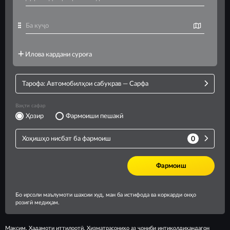
Максим. Хадамоти иттилоотӣ. Хизматрасониҳо аз ҷониби интиқолдиҳандагон