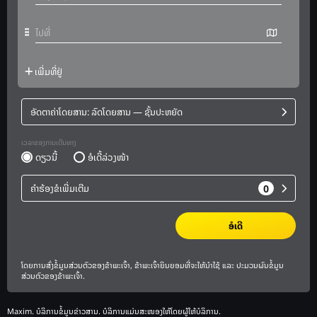
Maxim. ບໍລິການຂໍ້ມູນຂ່າວສານ. ບໍລິການແມ່ນສະໜອງໃຫ້ໂດຍຜູ້ໃຫ້ບໍລິການ.