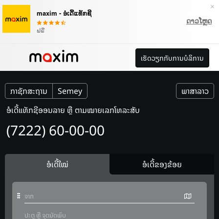
×
maxim - ອໍເດີ້ແທັກຊີ
ດາວໂຫຼດ
ຟຣີ
ເຮັດວຽກກັບການບໍລິການ
ກາຊັກສະຖານ
Semey
ພາສາລາວ
ອໍເດີ້ແທັກຊີອອນລາຍ ຫຼື ຕາມໝາຍເລກໂທລະສັບ
(7222) 60-00-00