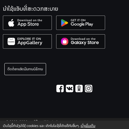
ນຳໃຊ້ແອັບທີ່ສະດວກສະບາຍ
ຕິດຕໍ່ຫາແອັດມິນການບໍລິການ
© 2003–2026 ການບໍລິການ "Maxim".
ເວັບໄຊນີ້ກຳລັງນຳໃຊ້ cookies ແລະ ເຕັກໂນໂລຊີທີ່ຄ້າຍຄືກັນອື່ນໆ.
ເບິ່ງເພີ່ມເຕີມ
ຂໍ້ມູນທາງກົດໝາຍ
T&C information