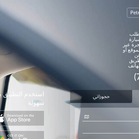
Pet
طلب
يارة
جرة عبر
موقع أو
ن
ريق
لهاتف
(
استخدم التطبيق ب
سهولة