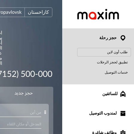
كازاخستان
ropavlovsk
ا
س
حجز رحلة
أ
ال
طلب أون لاين
ع
ط
تطبيق لحجز الرحلات
ا
7152) 500-000
خدمات التوصيل
للسائقين
لمندوب التوصيل
وظائف شاغرة