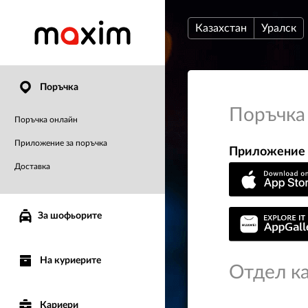
Казахстан
Уралск
Поръчка
Поръчка
Поръчка онлайн
Приложение за поръчка
Приложение 
Доставка
За шофьорите
На куриерите
Отдел к
Кариери