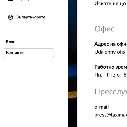
Искате нещо 
За партньорите
Офис
Блог
Адрес на офи
Udalenny ofis
Контакти
Работно врем
Пн. - Пт.: от 
Пресслу
e-mail
press@taxima