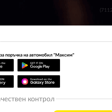
(711
за поръчка на автомобил "Максим"
ачествен контрол