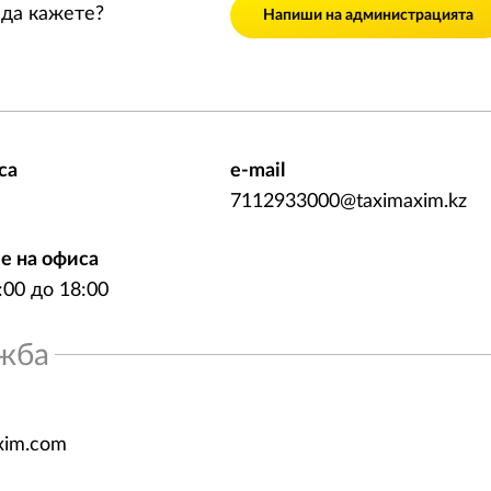
да кажете?
Напиши на администрацията
са
e-mail
7112933000@taximaxim.kz
е на офиса
8:00 до 18:00
жба
xim.com