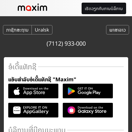
ເຮັດວຽກກັບການບໍລິການ
ກາຊັກສະຖານ
Uralsk
ພາສາລາວ
(7112) 933-000
ອໍເດີ້ແທັກຊີ
ແອັບສຳລັບອໍເດີ້ແທັກຊີ "Maxim"
ບໍລິການທີ່ມີຄຸນນະພາບ