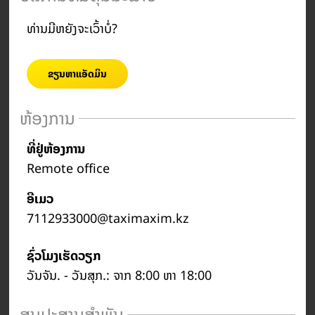
ທ່ານມີຫຍັງຈະເວົ້າບໍ່?
ຂຽນຫາແອັດມິນ
ຫ້ອງການ
ທີ່ຢູ່ຫ້ອງການ
Remote office
ອີເມວ
7112933000@taximaxim.kz
ຊົ່ວໂມງເຮັດວຽກ
ວັນຈັນ. - ວັນສຸກ.: ຈາກ 8:00 ຫາ 18:00
ສູນປະສານສຳພັນ