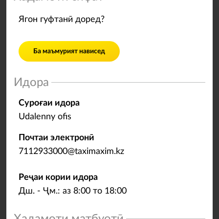
Ягон гуфтанӣ доред?
Ба маъмурият нависед
Идора
Суроғаи идора
Udalenny ofis
Почтаи электронӣ
7112933000@taximaxim.kz
Реҷаи кории идора
Дш. - Ҷм.: аз 8:00 то 18:00